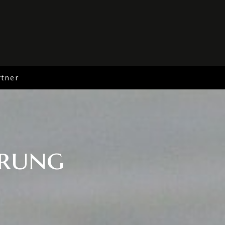
rtner
erung