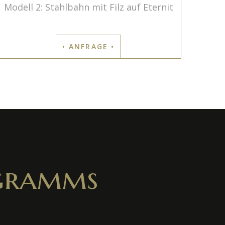
Modell 2: Stahlbahn mit Filz auf Eternit
• ANFRAGE •
ogramms