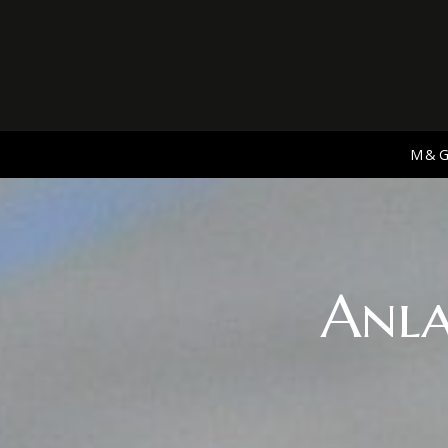
M&
Anla