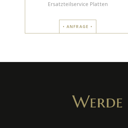
Ersatzteilservice Platten
• ANFRAGE •
Werde 