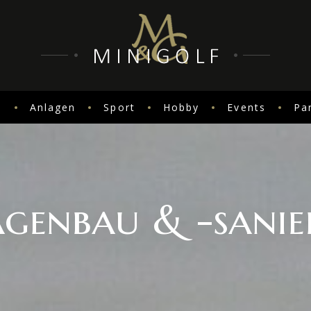
G
Anlagen
Sport
Hobby
Events
Pa
genbau & -sani