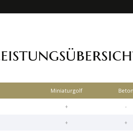
Leistungsübersich
Miniaturgolf
Beto
+
-
+
+