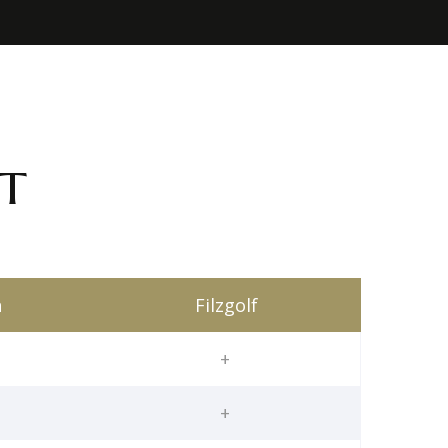
t
n
Filzgolf
+
+